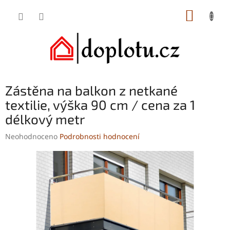
Přejít
NÁKUP
na
obsah
KOŠÍK
Zástěna na balkon z netkané
textilie, výška 90 cm / cena za 1
délkový metr
Průměrné
Neohodnoceno
Podrobnosti hodnocení
hodnocení
produktu
je
0,0
z
5
hvězdiček.