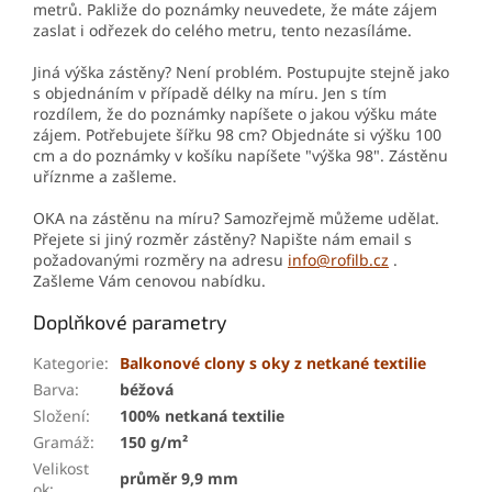
metrů. Pakliže do poznámky neuvedete, že máte zájem
zaslat i odřezek do celého metru, tento nezasíláme.
Jiná výška zástěny? Není problém. Postupujte stejně jako
s objednáním v případě délky na míru. Jen s tím
rozdílem, že do poznámky napíšete o jakou výšku máte
zájem. Potřebujete šířku 98 cm? Objednáte si výšku 100
cm a do poznámky v košíku napíšete "výška 98". Zástěnu
uříznme a zašleme.
OKA na zástěnu na míru? Samozřejmě můžeme udělat.
Přejete si jiný rozměr zástěny? Napište nám email s
požadovanými rozměry na adresu
info@rofilb.cz
.
Zašleme Vám cenovou nabídku.
Doplňkové parametry
Kategorie
:
Balkonové clony s oky z netkané textilie
Barva
:
béžová
Složení
:
100% netkaná textilie
Gramáž
:
150 g/m²
Velikost
průměr 9,9 mm
ok
: