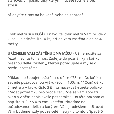
stahovacích pásek, díky kterým můžete rychle a bez
stresu
přichytíte clony na balkoně nebo na zahradě.
Kolik metrů si v KOŠÍKU navolíte, tolik metrů Vám přijde v
kuse. Objednáte-li si 4 ks, přijde Vám zástěna o délce 4
metry.
UŘÍZNEME VÁM ZÁSTĚNU I NA MÍRU
- Už nemusíte sami
řezat, nechte to na nás. Zadejte do poznámky v košíku
přesnou délku zástěny, kterou požadujete a my se o
řezání postaráme.
Příklad: potřebujete zástěnu o délce 478 cm. Do košíku
zadejte požadovanou výšku (90cm, 100cm, 110cm) délku
5 metrů a v kroku číslo 3 (Informace) zaškrtněte políčko
"Zadat poznámku pro prodejce" . Zde se Vám zobrazí
okno a v něm nápis "Vaše poznámka". Do této poznámky
napište "DÉLKA 478 cm". Zástěnu zkrátíme na
požadovanou délku a kurýrem Vám ji odešleme. Účtovat
Vám budeme vždy pouze celé metry - v tomto případě 5