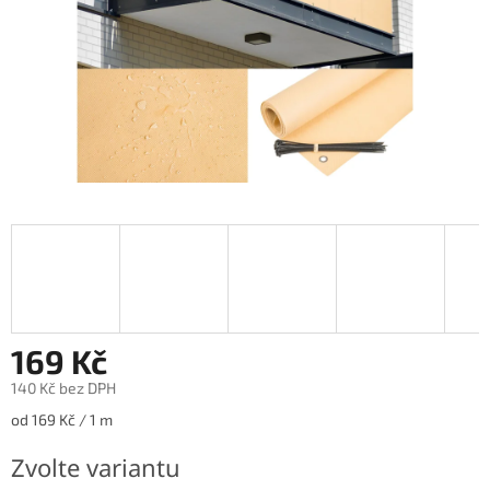
169 Kč
140 Kč bez DPH
Měrná
od 169 Kč / 1 m
cena:
Zvolte variantu