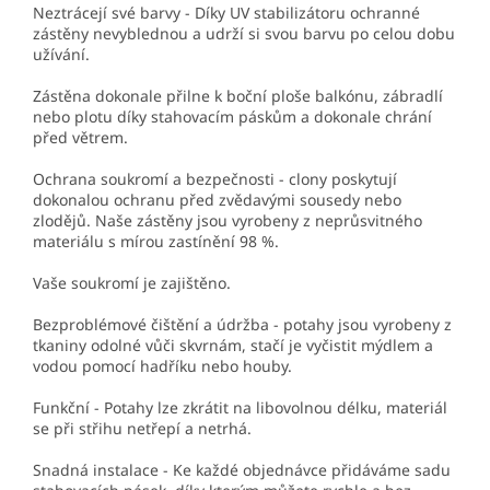
Neztrácejí své barvy - Díky UV stabilizátoru ochranné
zástěny nevyblednou a udrží si svou barvu po celou dobu
užívání.
Zástěna dokonale přilne k boční ploše balkónu, zábradlí
nebo plotu díky stahovacím páskům a dokonale chrání
před větrem.
Ochrana soukromí a bezpečnosti - clony poskytují
dokonalou ochranu před zvědavými sousedy nebo
zlodějů. Naše zástěny jsou vyrobeny z neprůsvitného
materiálu s mírou zastínění 98 %.
Vaše soukromí je zajištěno.
Bezproblémové čištění a údržba - potahy jsou vyrobeny z
tkaniny odolné vůči skvrnám, stačí je vyčistit mýdlem a
vodou pomocí hadříku nebo houby.
Funkční - Potahy lze zkrátit na libovolnou délku, materiál
se při střihu netřepí a netrhá.
Snadná instalace - Ke každé objednávce přidáváme sadu