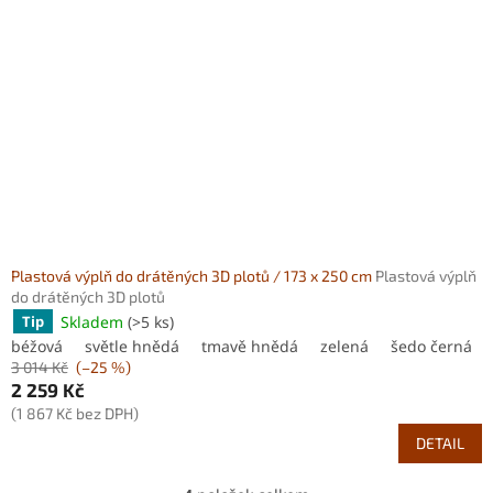
Plastová výplň do drátěných 3D plotů / 173 x 250 cm
Plastová výplň
do drátěných 3D plotů
Skladem
(>5 ks)
Tip
béžová
světle hnědá
tmavě hnědá
zelená
šedo černá
3 014 Kč
(–25 %)
2 259 Kč
(1 867 Kč bez DPH)
DETAIL