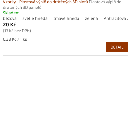
Vzorky - Plastová výplň do drátěných 3D plotů
Plastová výplň do
drátěných 3D panelů
Skladem
béžová
světle hnědá
tmavě hnědá
zelená
Antracitová / 
20 Kč
(17 Kč bez DPH)
Měrná
0,38 Kč / 1 ks
cena:
DETAIL