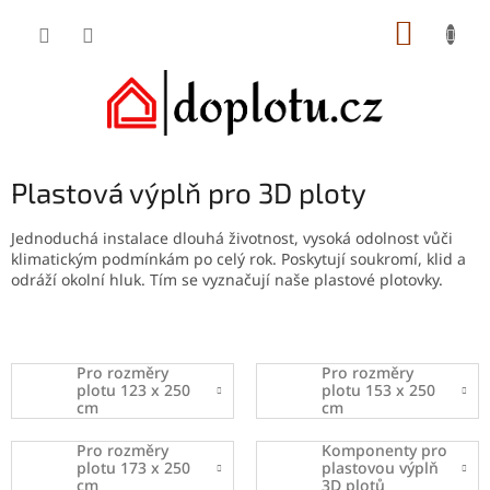
Přejít
NÁKUP
na
obsah
KOŠÍK
Plastová výplň pro 3D ploty
Jednoduchá instalace dlouhá životnost, vysoká odolnost vůči
klimatickým podmínkám po celý rok. Poskytují soukromí, klid a
odráží okolní hluk. Tím se vyznačují naše plastové plotovky.
Pro rozměry
Pro rozměry
plotu 123 x 250
plotu 153 x 250
cm
cm
Pro rozměry
Komponenty pro
plotu 173 x 250
plastovou výplň
cm
3D plotů