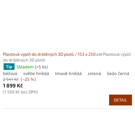
Plastová výplň do drátěných 3D plotů / 153 x 250 cm
Plastová výplň
do drátěných 3D plotů
Skladem
(>5 ks)
Tip
béžová
světle hnědá
tmavě hnědá
zelená
šedo černá
2 541 Kč
(–25 %)
1 899 Kč
(1 569 Kč bez DPH)
DETAIL