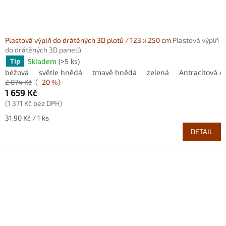
Plastová výplň do drátěných 3D plotů / 123 x 250 cm
Plastová výplň
do drátěných 3D panelů
Skladem
(>5 ks)
Tip
béžová
světle hnědá
tmavě hnědá
zelená
Antracitová / 
2 074 Kč
(–20 %)
1 659 Kč
(1 371 Kč bez DPH)
Měrná
31,90 Kč / 1 ks
cena:
DETAIL