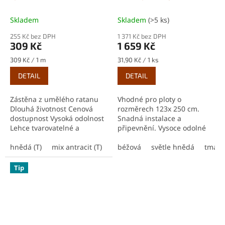
délkový metr
250 cm
Plastová výplň do
drátěných 3D panelů
Skladem
Skladem
(>5 ks)
255 Kč bez DPH
1 371 Kč bez DPH
309 Kč
1 659 Kč
Měrná
Měrná
309 Kč / 1 m
31,90 Kč / 1 ks
cena:
cena:
DETAIL
DETAIL
Zástěna z umělého ratanu
Vhodné pro ploty o
Dlouhá životnost Cenová
rozměrech 123x 250 cm.
dostupnost Vysoká odolnost
Snadná instalace a
Lehce tvarovatelné a
připevnění. Vysoce odolné
upravitelné Snadno
vůči klimatickým
přidělatelné 100% odstínění
hnědá (T)
mix antracit (T)
antracit zebra (T)
podmínkám. Velmi dlouhá
béžová
světle hnědá
měděná
tmavě
če
od okolí Odolává...
životnost. Nastavitelná šířka
lamel od 47 do...
Tip