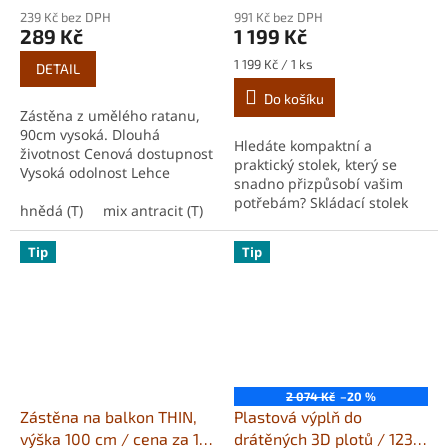
239 Kč bez DPH
991 Kč bez DPH
289 Kč
1 199 Kč
Měrná
1 199 Kč / 1 ks
DETAIL
cena:
Do košíku
Zástěna z umělého ratanu,
90cm vysoká. Dlouhá
Hledáte kompaktní a
životnost Cenová dostupnost
praktický stolek, který se
Vysoká odolnost Lehce
snadno přizpůsobí vašim
tvarovatelné a upravitelné
potřebám? Skládací stolek
Snadno přidělatelné 100%
hnědá (T)
mix antracit (T)
antracit zebra (T)
měděná
če
Greensboro je ideálním
odstínění od okolí...
řešením pro malé venkovní i
Tip
Tip
vnitřní prostory. Díky
svému...
2 074 Kč
–20 %
Zástěna na balkon THIN,
Plastová výplň do
výška 100 cm / cena za 1
drátěných 3D plotů / 123 x