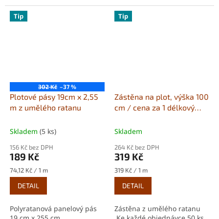
Vysoce odolné vůči
vytvořit čtyři různé verze,...
klimatickým...
Tip
Tip
302 Kč
–37 %
Plotové pásy 19cm x 2,55
Zástěna na plot, výška 100
m z umělého ratanu
cm / cena za 1 délkový
metr
Skladem
(5 ks)
Skladem
156 Kč bez DPH
264 Kč bez DPH
189 Kč
319 Kč
Měrná
Měrná
74,12 Kč / 1 m
319 Kč / 1 m
cena:
cena:
DETAIL
DETAIL
Polyratanová panelový pás
Zástěna z umělého ratanu
19 cm x 255 cm,
Ke každé objednávce 50 ks