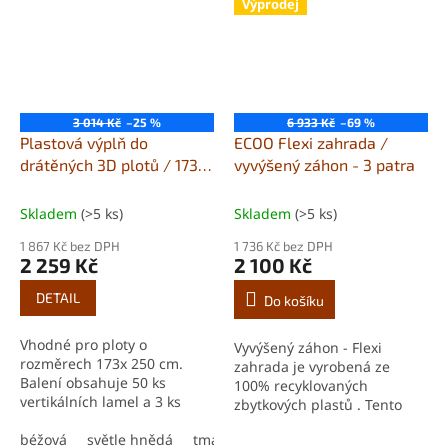
Výprodej
3 014 Kč
–25 %
6 933 Kč
–69 %
Plastová výplň do
ECOO Flexi zahrada /
drátěných 3D plotů / 173 x
vyvýšený záhon - 3 patra
250 cm
Plastová výplň do
drátěných 3D plotů
Skladem
(>5 ks)
Skladem
(>5 ks)
1 867 Kč bez DPH
1 736 Kč bez DPH
2 259 Kč
2 100 Kč
DETAIL
Do košíku
Vhodné pro ploty o
Vyvýšený záhon - Flexi
rozměrech 173x 250 cm.
zahrada je vyrobená ze
Balení obsahuje 50 ks
100% recyklovaných
vertikálních lamel a 3 ks
zbytkových plastů . Tento
horizontální. Snadná
materiál je velmi flexibilní a
instalace a připevnění.
béžová
světle hnědá
tmavě hnědá
zelená
šedo černá
snadno se skládá. Můžete