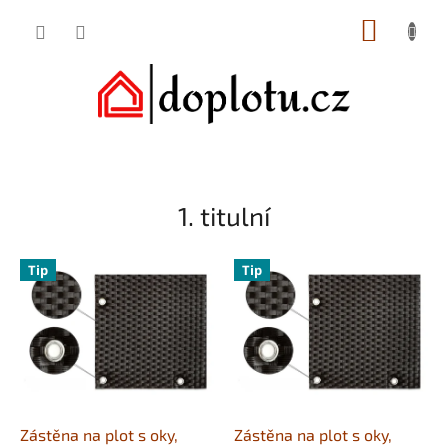
Přejít
NÁKUP
na
obsah
KOŠÍK
V
P
o
í
s
t
1. titulní
t
e
r
a
j
Tip
Tip
n
t
n
e
í
n
p
a
a
n
n
e
a
Zástěna na plot s oky,
Zástěna na plot s oky,
l