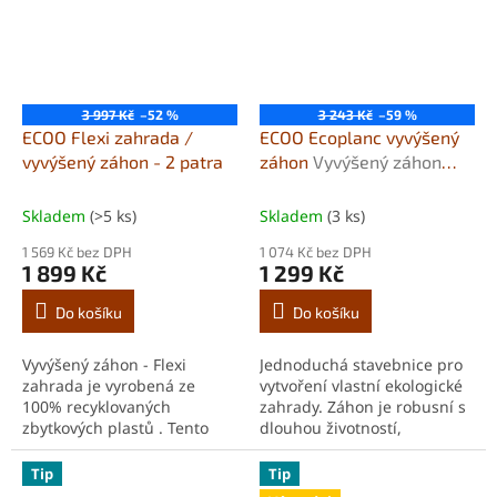
3 997 Kč
–52 %
3 243 Kč
–59 %
ECOO Flexi zahrada /
ECOO Ecoplanc vyvýšený
vyvýšený záhon - 2 patra
záhon
Vyvýšený záhon
Flexi / Ecoplanc
Skladem
(>5 ks)
Skladem
(3 ks)
1 569 Kč bez DPH
1 074 Kč bez DPH
1 899 Kč
1 299 Kč
Do košíku
Do košíku
Vyvýšený záhon - Flexi
Jednoduchá stavebnice pro
zahrada je vyrobená ze
vytvoření vlastní ekologické
100% recyklovaných
zahrady. Záhon je robusní s
zbytkových plastů . Tento
dlouhou životností,
materiál je velmi flexibilní a
odolný proti povětrnostním
snadno se skládá. Můžete
vlivům, šetrný k životnímu
Tip
Tip
vytvořit čtyři různé verze,...
prostředí a...