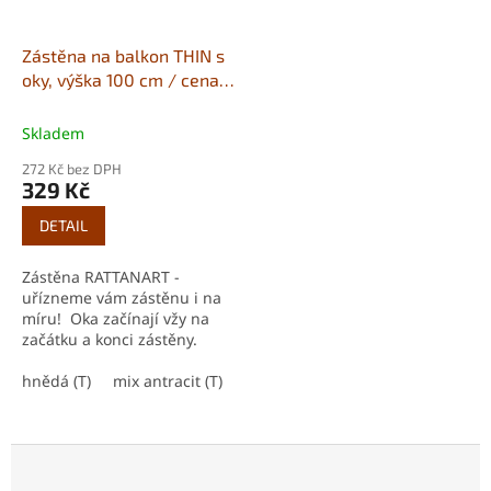
Zástěna na balkon THIN s
oky, výška 100 cm / cena
za 1 délkový metr
Skladem
272 Kč bez DPH
329 Kč
DETAIL
Zástěna RATTANART -
uřízneme vám zástěnu i na
míru! Oka začínají vžy na
začátku a konci zástěny.
Rozteč ok je cca 50 cm a jsou
umístěna v horní i dolní
hnědá (T)
mix antracit (T)
antracit zebra (T)
měděná
če
části. Oka pro...