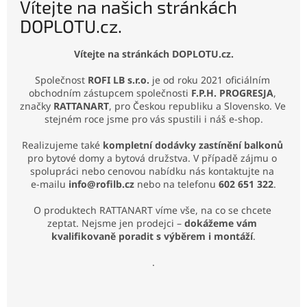
Vítejte na našich stránkách
DOPLOTU.cz.
Vítejte na stránkách DOPLOTU.cz.
Společnost 
ROFI LB s.r.o.
 je od roku 2021 oficiálním 
obchodním zástupcem společnosti 
F.P.H. PROGRESJA
, 
značky 
RATTANART
, pro Českou republiku a Slovensko. Ve 
stejném roce jsme pro vás spustili i náš e‑shop.
Realizujeme také 
kompletní dodávky zastínění balkonů
pro bytové domy a bytová družstva. V případě zájmu o 
spolupráci nebo cenovou nabídku nás kontaktujte na 
e‑mailu 
info@rofilb.cz
 nebo na telefonu 
602 651 322
.
O produktech RATTANART víme vše, na co se chcete 
zeptat. Nejsme jen prodejci – 
dokážeme vám 
kvalifikovaně poradit s výběrem i montáží
.
.