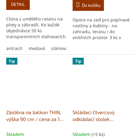
DETAIL
Do košíku
Clona z umělého ratanu na
Opora na zeď pro popínavé
ploty a zábradlí. Ke každé
rostliny a květiny - na
objednávce 50 ks
zahradu, terasu i do
transparentních stahovacích
vnitřních prostor. 3 ks v
pásků zdarma dlouhá
jednom balení.
životnost cenově dostupné
antracit
medová
slámová
světle šedá
tmavě hnědá
vysoce odolné lehce...
Tip
Tip
Zástěna na balkon THIN,
Skládací čtvercový
výška 90 cm / cena za 1
odkládací stolek
délkový metr
Greensboro
Skladem
Skladem
(>5 ks)