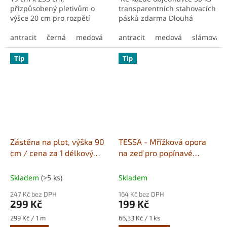
přizpůsobený pletivům o
transparentních stahovacích
výšce 20 cm pro rozpětí
pásků zdarma Dlouhá
panelového oplocení o délce
životnost Cenová dostupnost
250 cm. Propleťte pás skrze
antracit
černá
medová
mix hnědá
Vysoká odolnost Lehce
antracit
medová
slámová
slámová
světle h
plotové tyče pro snadné...
tvarovatelné a...
Tip
Tip
Zástěna na plot, výška 90
TESSA - Mřížková opora
cm / cena za 1 délkový
na zeď pro popínavé
metr
rostliny a květiny.
Skladem
(>5 ks)
Skladem
247 Kč bez DPH
164 Kč bez DPH
299 Kč
199 Kč
Měrná
Měrná
299 Kč / 1 m
66,33 Kč / 1 ks
cena:
cena: