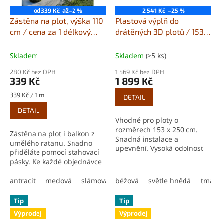
L
od
až
339 Kč
–2 %
2 541 Kč
–25 %
O
Zástěna na plot, výška 110
Plastová výplň do
cm / cena za 1 délkový
drátěných 3D plotů / 153 x
T
metr
250 cm
Plastová výplň do
U
drátěných 3D plotů
Skladem
Skladem
(>5 ks)
.
280 Kč bez DPH
1 569 Kč bez DPH
c
339 Kč
1 899 Kč
z
Měrná
339 Kč / 1 m
DETAIL
.
cena:
DETAIL
Vhodné pro ploty o
rozměrech 153 x 250 cm.
Zástěna na plot i balkon z
Snadná instalace a
umělého ratanu. Snadno
upevnění. Vysoká odolnost
přiděláte pomocí stahovací
vůči klimatickým vlivům.
pásky. Ke každé objednávce
Velmi dlouhá životnost.
50 ks transparentních
Nastavitelná šířka lamel od
stahovacích pásků zdarma
antracit
medová
slámová
béžová
světle šedá
světle hnědá
tmavě hnědá
tmavě
47 do 60...
Dlouhá životnost...
Tip
Tip
Výprodej
Výprodej