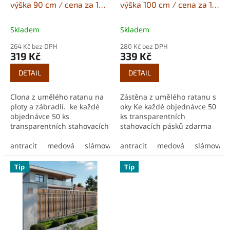
výška 90 cm / cena za 1
výška 100 cm / cena za 1
š
délkový metr
délkový metr
i
Skladem
Skladem
c
264 Kč bez DPH
280 Kč bez DPH
h
319 Kč
339 Kč
s
DETAIL
DETAIL
t
r
Clona z umělého ratanu na
Zástěna z umělého ratanu s
ploty a zábradlí. ke každé
oky Ke každé objednávce 50
á
objednávce 50 ks
ks transparentních
n
transparentních stahovacích
stahovacích pásků zdarma
k
pásků zdarma Rozteč ok je
Rozteč ok je cca 50 cm a jsou
cca 50 cm a jsou umístěna
antracit
medová
slámová
umístěna po obvodu zástěny
antracit
světle šedá
medová
tmavě hnědá
slámová
á
po obvodu zástěny...
Dlouhá životnost...
c
Tip
Tip
h
D
O
P