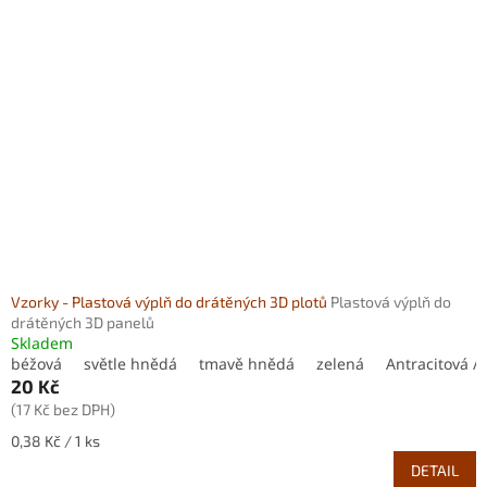
d
i
u
s
k
p
t
r
ů
o
d
u
k
t
ů
Vzorky - Plastová výplň do drátěných 3D plotů
Plastová výplň do
drátěných 3D panelů
Skladem
béžová
světle hnědá
tmavě hnědá
zelená
Antracitová / 
20 Kč
(17 Kč bez DPH)
Měrná
0,38 Kč / 1 ks
cena:
DETAIL