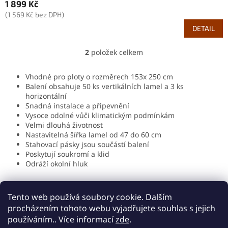
1 899 Kč
(1 569 Kč bez DPH)
DETAIL
2
položek celkem
O
v
l
Vhodné pro ploty o rozměrech 153x 250 cm
á
Balení obsahuje 50 ks vertikálních lamel a 3 ks
d
horizontální
a
Snadná instalace a připevnění
c
Vysoce odolné vůči klimatickým podmínkám
í
Velmi dlouhá životnost
p
Nastavitelná šířka lamel od 47 do 60 cm
r
Stahovací pásky jsou součástí balení
v
Poskytují soukromí a klid
k
Odráží okolní hluk
y
v
Z
ý
á
Tento web používá soubory cookie. Dalším
p
p
procházením tohoto webu vyjadřujete souhlas s jejich
i
a
používáním.. Více informací
zde
.
s