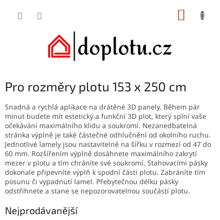
Přejít
NÁKUP
na
obsah
KOŠÍK
Pro rozměry plotu 153 x 250 cm
Snadná a rychlá aplikace na drátěné 3D panely. Během pár
minut budete mít estetický a funkční 3D plot, který splní vaše
očekávání maximálního klidu a soukromí. Nezanedbatelná
stránka výplně je také částečné odhlučnění od okolního ruchu.
Jednotlivé lamely jsou nastavitelné na šířku v rozmezí od 47 do
60 mm. Rozšířením výplně dosáhnete maximálního zakrytí
mezer v plotu a tím chráníte své soukromí. Stahovacími pásky
dokonale připevníte výplň k spodní části plotu. Zabráníte tím
posunu či vypadnutí lamel. Přebytečnou délku pásky
odstřihnete a stane se nepozorovatelnou součástí plotu.
Nejprodávanější