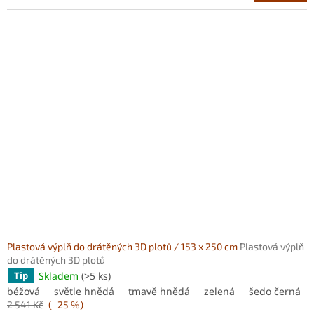
Plastová výplň do drátěných 3D plotů / 153 x 250 cm
Plastová výplň
do drátěných 3D plotů
Skladem
(>5 ks)
Tip
béžová
světle hnědá
tmavě hnědá
zelená
šedo černá
2 541 Kč
(–25 %)