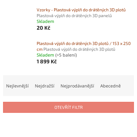
Vzorky - Plastová výplň do drátěných 3D plotů
Plastová výplň do drátěných 3D panelů
Skladem
20 Kč
Plastová výplň do drátěných 3D plotů / 153 x 250
cm
Plastová výplň do drátěných 3D plotů
Skladem
(>5 balení)
1 899 Kč
Ř
a
Nejlevnější
Nejdražší
Nejprodávanější
Abecedně
z
e
n
OTEVŘÍT FILTR
í
p
V
r
ý
o
p