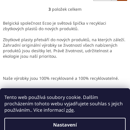
3
položek celkem
O
v
l
Belgická společnost Ecoo je světová špička v recyklaci
á
zbytkových plastů do nových produktů.
d
a
Zbytkové plasty přetváří do nových produktů, na kterých záleží.
c
Zahradní originální výrobky se životností všech nabízených
í
produktů jsou desítky let. Právě životnost, udržitelnost a
p
ekologie jsou naší prioritou.
r
v
k
y
Naše výrobky jsou 100% recyklované a 100% recyklovatelné.
v
ý
Z
p
á
Tento web používá soubory cookie. Dalším
i
p
procházením tohoto webu vyjadřujete souhlas s jejich
s
a
používáním.. Více informací
zde
.
u
t
í
Nastavení
Vytvořil Shoptet