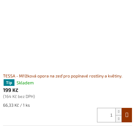
TESSA - Mřížková opora na zeď pro popínavé rostliny a květiny.
Skladem
Tip
199 Kč
(164 Kč bez DPH)
Měrná
66,33 Kč / 1 ks
cena: