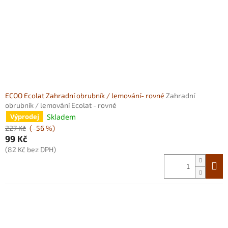
ů
o
d
u
k
t
ů
ECOO Ecolat Zahradní obrubník / lemování- rovné
Zahradní
obrubník / lemování Ecolat - rovné
Skladem
Výprodej
227 Kč
(–56 %)
99 Kč
(82 Kč bez DPH)