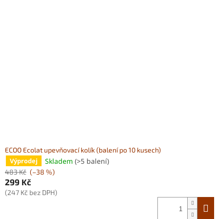
ECOO Ecolat upevňovací kolík (balení po 10 kusech)
Skladem
(>5 balení)
Výprodej
483 Kč
(–38 %)
299 Kč
(247 Kč bez DPH)