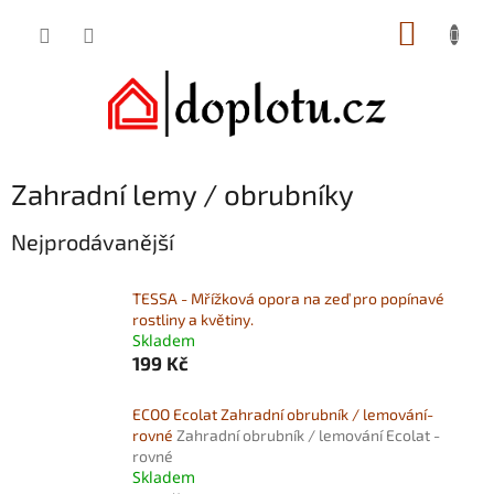
Přejít
NÁKUP
na
obsah
KOŠÍK
Zahradní lemy / obrubníky
Nejprodávanější
TESSA - Mřížková opora na zeď pro popínavé
rostliny a květiny.
Skladem
199 Kč
ECOO Ecolat Zahradní obrubník / lemování-
rovné
Zahradní obrubník / lemování Ecolat -
rovné
Skladem