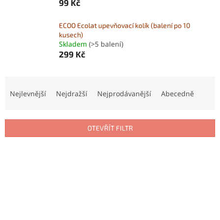
99 Kč
ECOO Ecolat upevňovací kolík (balení po 10
kusech)
Skladem
(>5 balení)
299 Kč
Ř
a
Nejlevnější
Nejdražší
Nejprodávanější
Abecedně
z
e
n
OTEVŘÍT FILTR
í
p
V
r
ý
o
p
d
i
u
s
k
p
t
r