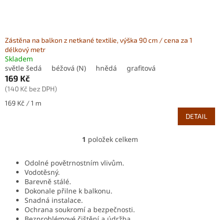
ů
Zástěna na balkon z netkané textilie, výška 90 cm / cena za 1
délkový metr
Skladem
světle šedá
béžová (N)
hnědá
grafitová
169 Kč
(140 Kč bez DPH)
Měrná
169 Kč / 1 m
cena:
DETAIL
1
položek celkem
O
v
l
Odolné povětrnostním vlivům.
á
Vodotěsný.
d
Barevně stálé.
a
Dokonale přilne k balkonu.
c
Snadná instalace.
í
Ochrana soukromí a bezpečnosti.
p
Bezproblémové čištění a údržba.