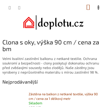
Přejít
NÁKUP
na
obsah
KOŠÍK
Clona s oky, výška 90 cm / cena za
bm
Velmi kvalitní zastínění balkonu z netkané textilie. Ochrana
soukromí a bezpečnosti - clony poskytují dokonalou ochranu
před zvědavými sousedy nebo zlodějů. Naše zástěny jsou
vyrobeny z neprůsvitného materiálu s mírou zastínění 98 %.
Nejprodávanější
Zástěna na balkon z netkané textilie, výška 90
cm / cena za 1 délkový metr
Skladem