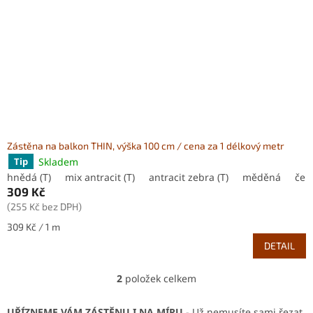
Zástěna na balkon THIN, výška 100 cm / cena za 1 délkový metr
Skladem
Tip
hnědá (T)
mix antracit (T)
antracit zebra (T)
měděná
čer
309 Kč
(255 Kč bez DPH)
Měrná
309 Kč / 1 m
cena:
DETAIL
2
položek celkem
O
v
l
UŘÍZNEME VÁM ZÁSTĚNU I NA MÍRU
- Už nemusíte sami řezat,