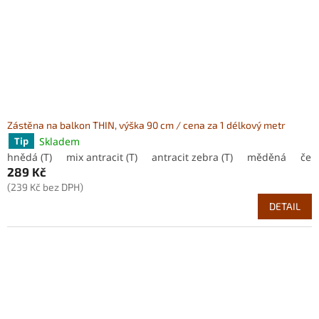
o
d
u
k
t
ů
Zástěna na balkon THIN, výška 90 cm / cena za 1 délkový metr
Skladem
Tip
hnědá (T)
mix antracit (T)
antracit zebra (T)
měděná
čer
289 Kč
(239 Kč bez DPH)
DETAIL