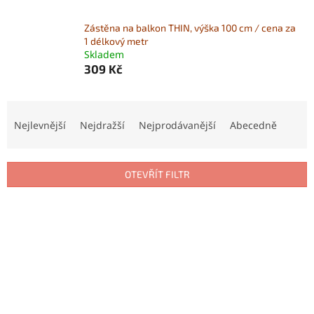
Zástěna na balkon THIN, výška 100 cm / cena za
1 délkový metr
Skladem
309 Kč
Ř
a
Nejlevnější
Nejdražší
Nejprodávanější
Abecedně
z
e
n
OTEVŘÍT FILTR
í
p
V
r
ý
o
p
d
i
u
s
k
p
t
r
ů