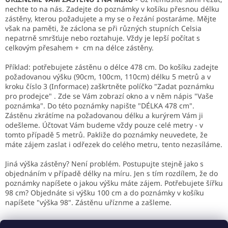
á
nechte to na nás. Zadejte do poznámky v košíku přesnou délku
d
zástěny, kterou požadujete a my se o řezání postaráme. Mějte
a
však na paměti, že záclona se při různých stupních Celsia
c
nepatrně smršťuje nebo roztahuje. Vždy je lepší počítat s
í
celkovým přesahem + cm na délce zástěny.
p
r
Příklad: potřebujete zástěnu o délce 478 cm. Do košíku zadejte
v
požadovanou výšku (90cm, 100cm, 110cm) délku 5 metrů a v
k
kroku číslo 3 (Informace) zaškrtněte políčko "Zadat poznámku
y
pro prodejce" . Zde se Vám zobrazí okno a v něm nápis "Vaše
v
poznámka". Do této poznámky napište "DÉLKA 478 cm".
ý
Zástěnu zkrátíme na požadovanou délku a kurýrem Vám ji
p
odešleme. Účtovat Vám budeme vždy pouze celé metry - v
i
tomto případě 5 metrů. Pakliže do poznámky neuvedete, že
s
máte zájem zaslat i odřezek do celého metru, tento nezasíláme.
u
Jiná výška zástěny? Není problém. Postupujte stejně jako s
objednáním v případě délky na míru. Jen s tím rozdílem, že do
poznámky napíšete o jakou výšku máte zájem. Potřebujete šířku
98 cm? Objednáte si výšku 100 cm a do poznámky v košíku
napíšete "výška 98". Zástěnu uříznme a zašleme.
Z