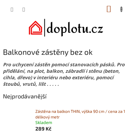
Přejít
NÁKUP
na
obsah
KOŠÍK
Balkonové zástěny bez ok
Pro uchycení zástěn pomocí stanovacích pásků. Pro
přidělání, na plot, balkon, zábradlí i stěnu (beton,
cihla, dřevo) v interiéru nebo exteriéru, pomocí
štoubů, vrutů, lišt . . . . .
Nejprodávanější
Zástěna na balkon THIN, výška 90 cm / cena za 1
délkový metr
Skladem
289 Kč