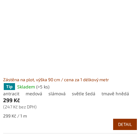
u
s
k
p
t
r
ů
o
d
u
k
t
ů
Zástěna na plot, výška 90 cm / cena za 1 délkový metr
Skladem
(>5 ks)
Tip
antracit
medová
slámová
světle šedá
tmavě hnědá
299 Kč
(247 Kč bez DPH)
Měrná
299 Kč / 1 m
cena:
DETAIL