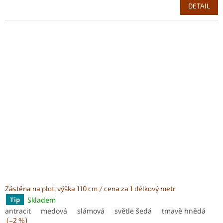
cena:
DETAIL
Zástěna na plot, výška 110 cm / cena za 1 délkový metr
Skladem
Tip
antracit
medová
slámová
světle šedá
tmavě hnědá
(–2 %)