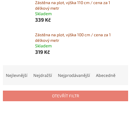
Zástěna na plot, výška 110 cm / cena za 1
délkový metr
Skladem
339 Kč
Zástěna na plot, výška 100 cm / cena za 1
délkový metr
Skladem
319 Kč
Ř
a
Nejlevnější
Nejdražší
Nejprodávanější
Abecedně
z
e
n
OTEVŘÍT FILTR
í
p
V
r
ý
o
p
d
i