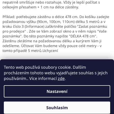
i
nepatrně smršťuje nebo roztahuje. Vždy je lepší počítat s
s
celkovým přesahem + 1 cm na délce zástěny.
u
Příklad: potřebujete zástěnu o délce 478 cm. Do košíku zadejte
požadovanou výšku (90cm, 100cm, 110cm) délku 5 metrů a v
kroku číslo 3 (Informace) zaškrtněte políčko "Zadat poznámku
pro prodejce" . Zde se Vám zobrazí okno a v něm nápis "Vaše
poznámka". Do této poznámky napište "DÉLKA 478 cm".
Zástěnu zkrátíme na požadovanou délku a kurýrem Vám ji
odešleme. Účtovat Vám budeme vždy pouze celé metry - v
tomto případě 5 metrů.Uchycení
Z
á
Tento web používá soubory cookie. Dalším
p
procházením tohoto webu vyjadřujete souhlas s jejich
a
používáním.. Více informací
zde
.
t
í
Nastavení
Vytvořil Shoptet
Společnost ROFI LB s.r.o. má oficiální obchodní zastoupení
společnosti F.P.H. PROGRESJA, značky RATTANART pro Česko a
Souhlasím
Copyright 2026
DOPLOTU.cz
. Všechna práva vyhrazena.
Slovensko a výhradní zastoupení společnosti a značky ECOO.