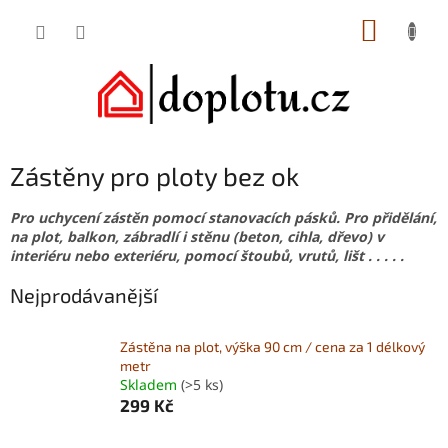
Přejít
NÁKUP
na
obsah
KOŠÍK
Zástěny pro ploty bez ok
Pro uchycení zástěn pomocí stanovacích pásků. Pro přidělání,
na plot, balkon, zábradlí i stěnu (beton, cihla, dřevo) v
interiéru nebo exteriéru, pomocí štoubů, vrutů, lišt . . . . .
Nejprodávanější
Zástěna na plot, výška 90 cm / cena za 1 délkový
metr
Skladem
(>5 ks)
299 Kč