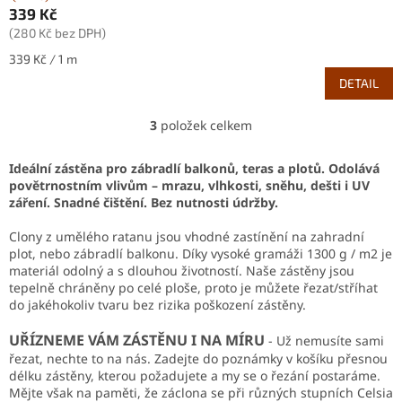
339 Kč
(280 Kč bez DPH)
Měrná
339 Kč / 1 m
cena:
DETAIL
3
položek celkem
O
v
l
Ideální zástěna pro zábradlí balkonů, teras a plotů. Odolává
á
povětrnostním vlivům – mrazu, vlhkosti, sněhu, dešti i UV
d
záření. Snadné čištění. Bez nutnosti údržby.
a
c
Clony z umělého ratanu jsou vhodné zastínění na zahradní
í
plot, nebo zábradlí balkonu. Díky vysoké gramáži 1300 g / m2 je
p
materiál odolný a s dlouhou životností. Naše zástěny jsou
r
tepelně chráněny po celé ploše, proto je můžete řezat/stříhat
v
do jakéhokoliv tvaru bez rizika poškození zástěny.
k
y
UŘÍZNEME VÁM ZÁSTĚNU I NA MÍRU
- Už nemusíte sami
v
řezat, nechte to na nás. Zadejte do poznámky v košíku přesnou
ý
délku zástěny, kterou požadujete a my se o řezání postaráme.
p
Mějte však na paměti, že záclona se při různých stupních Celsia