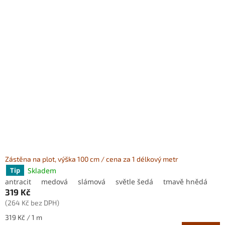
Zástěna na plot, výška 100 cm / cena za 1 délkový metr
Skladem
Tip
antracit
medová
slámová
světle šedá
tmavě hnědá
319 Kč
(264 Kč bez DPH)
Měrná
319 Kč / 1 m