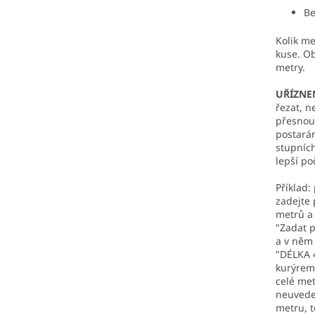
Be
Kolik me
kuse. Ob
metry.
UŘÍZNE
řezat, n
přesnou 
postarám
stupních
lepší po
Příklad:
zadejte
metrů a 
"Zadat 
a v něm
"DÉLKA 
kurýrem
celé met
neuvedet
metru, t