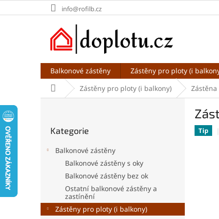
Přejít
info@rofilb.cz
na
obsah
Balkonové zástěny
Zástěny pro ploty (i balkon
Domů
Zástěny pro ploty (i balkony)
Zástěna 
P
Zást
o
Přeskočit
s
Kategorie
kategorie
Tip
t
r
Balkonové zástěny
a
Balkonové zástěny s oky
n
Balkonové zástěny bez ok
n
í
Ostatní balkonové zástěny a
zastínění
p
Zástěny pro ploty (i balkony)
a