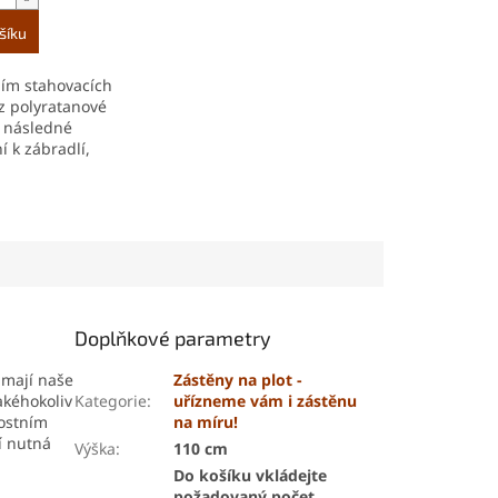
šíku
ím stahovacích
z polyratanové
 následné
í k zábradlí,
jeme ve
ti každých 10 - 15
 balení obsahuje
sků.
Doplňkové parametry
 mají naše
Zástěny na plot -
akéhokoliv
Kategorie
:
uřízneme vám i zástěnu
nostním
na míru!
ní nutná
Výška
:
110 cm
Do košíku vkládejte
požadovaný počet