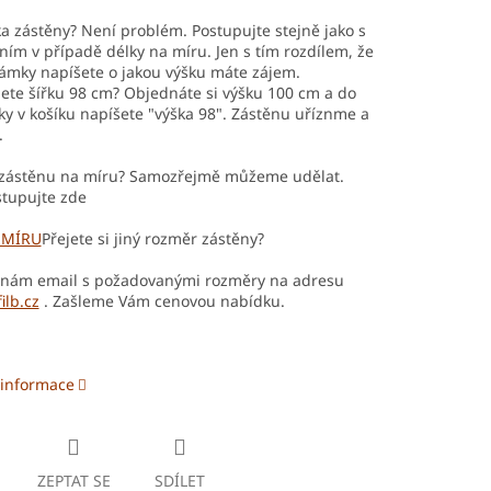
ka zástěny? Není problém. Postupujte stejně jako s
ím v případě délky na míru. Jen s tím rozdílem, že
ámky napíšete o jakou výšku máte zájem.
ete šířku 98 cm? Objednáte si výšku 100 cm a do
 v košíku napíšete "výška 98". Zástěnu uříznme a
.
zástěnu na míru? Samozřejmě můžeme udělat.
stupujte zde
 MÍRU
Přejete si jiný rozměr zástěny?
 nám email s požadovanými rozměry na adresu
ilb.cz
. Zašleme Vám cenovou nabídku.
 informace
ZEPTAT SE
SDÍLET