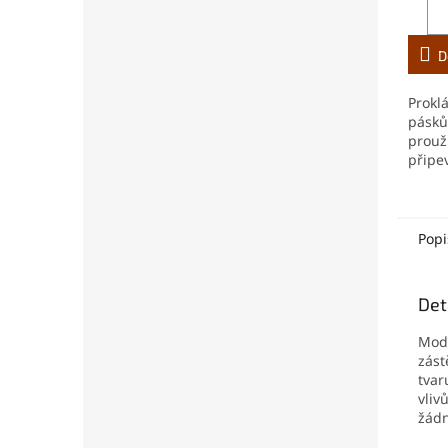
D
Prokl
pásků
prouž
připe
dopor
vzdál
cm. J
100 k
Popi
Det
Mode
zást
tvar
vliv
žádn