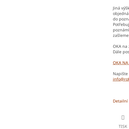
Jiná výš
objednán
do pozn
Potřebuj
poznámky
zašleme
OKA na 
Dále po
OKA NA
Napište
info@rof
Detailní
TISK