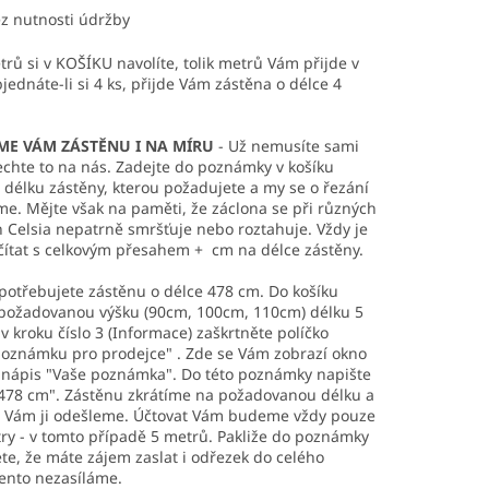
z nutnosti údržby
trů si v KOŠÍKU navolíte, tolik metrů Vám přijde v
jednáte-li si 4 ks, přijde Vám zástěna o délce 4
ME VÁM ZÁSTĚNU I NA MÍRU
- Už nemusíte sami
echte to na nás. Zadejte do poznámky v košíku
délku zástěny, kterou požadujete a my se o řezání
e. Mějte však na paměti, že záclona se při různých
 Celsia nepatrně smršťuje nebo roztahuje. Vždy je
čítat s celkovým přesahem + cm na délce zástěny.
 potřebujete zástěnu o délce 478 cm. Do košíku
 požadovanou výšku (90cm, 100cm, 110cm) délku 5
v kroku číslo 3 (Informace) zaškrtněte políčko
poznámku pro prodejce" . Zde se Vám zobrazí okno
 nápis "Vaše poznámka". Do této poznámky napište
478 cm". Zástěnu zkrátíme na požadovanou délku a
 Vám ji odešleme. Účtovat Vám budeme vždy pouze
ry - v tomto případě 5 metrů. Pakliže do poznámky
e, že máte zájem zaslat i odřezek do celého
ento nezasíláme.