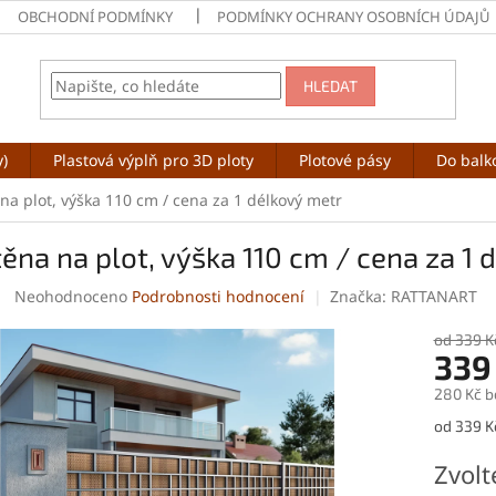
OBCHODNÍ PODMÍNKY
PODMÍNKY OCHRANY OSOBNÍCH ÚDAJŮ
HLEDAT
y)
Plastová výplň pro 3D ploty
Plotové pásy
Do balk
na plot, výška 110 cm / cena za 1 délkový metr
ěna na plot, výška 110 cm / cena za 1 
Průměrné
Neohodnoceno
Podrobnosti hodnocení
Značka:
RATTANART
hodnocení
produktu
od 339 K
339
je
0,0
280 Kč b
z
5
Měrná
od 339 K
hvězdiček.
cena:
Zvolt