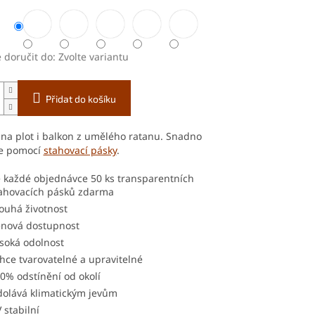
doručit do:
Zvolte variantu
Přidat do košíku
na plot i balkon z umělého ratanu. Snadno
te pomocí
stahovací pásky
.
 každé objednávce 50 ks transparentních
ahovacích pásků zdarma
ouhá životnost
nová dostupnost
soká odolnost
hce tvarovatelné a upravitelné
0% odstínění od okolí
olává klimatickým jevům
 stabilní