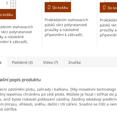
Do košíku
Do ko
o košíku
Prokládáním stahovacích
Prokládán
pásků skrz polyratanové
pásků skr
ádáním stahovacích
proužky a následné
proužky a
 skrz polyratanové
připevnění k zábradlí,
připevněn
ky a následné
doporučujeme ve
doporuču
vnění k zábradlí,
vzdálenosti každých 10 - 15
vzdálenos
učujeme ve
cm. Jedno balení obsahuje
cm. Jedno
enosti každých 10 - 15
100 ks pásků.
100 ks pá
edno balení obsahuje
s pásků.
s
Podobné (3)
Videa (7)
Značka
ailní popis produktu
rní odstínění plotu, zahrady i balkonu. Díky inovativní technologii
ěny tepelnou chráněnu po celé ploše. Můžete je řezat i stříhat do j
u, aniž byste riskovali poškození zástěny. Zástěny odolávají povětr
ům (mrazu, vlhkosti, sněhu, dešti) i UV záření. Snadno se čiští a ne
á údržba.