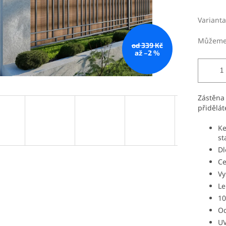
Varianta
Můžeme 
od 339 Kč
až –2 %
Zástěna 
přidělá
Ke
st
Dl
Ce
Vy
Le
10
Od
UV