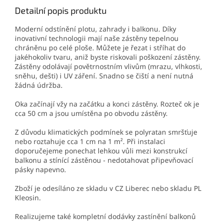
Detailní popis produktu
Moderní odstínění plotu, zahrady i balkonu. Díky
inovativní technologii mají naše zástěny tepelnou
chráněnu po celé ploše. Můžete je řezat i stříhat do
jakéhokoliv tvaru, aniž byste riskovali poškození zástěny.
Zástěny odolávají povětrnostním vlivům (mrazu, vlhkosti,
sněhu, dešti) i UV záření. Snadno se čiští a není nutná
žádná údržba.
Oka začínají vžy na začátku a konci zástěny. Rozteč ok je
cca 50 cm a jsou umístěna po obvodu zástěny.
Z důvodu klimatických podmínek se polyratan smršťuje
nebo roztahuje cca 1 cm na 1 m². Při instalaci
doporučejeme ponechat lehkou vůli mezi konstrukcí
balkonu a stínící zástěnou - nedotahovat připevňovací
pásky napevno.
Zboží je odesíláno ze skladu v CZ Liberec nebo skladu PL
Kleosin.
Realizujeme také kompletní dodávky zastínění balkonů