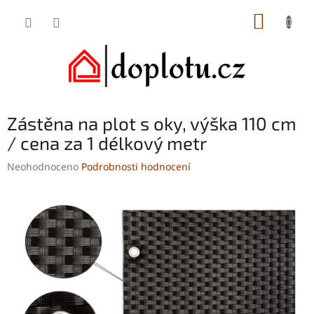
Přejít
NÁKUP
na
obsah
KOŠÍK
Zástěna na plot s oky, výška 110 cm
/ cena za 1 délkový metr
Průměrné
Neohodnoceno
Podrobnosti hodnocení
hodnocení
produktu
je
0,0
z
5
hvězdiček.