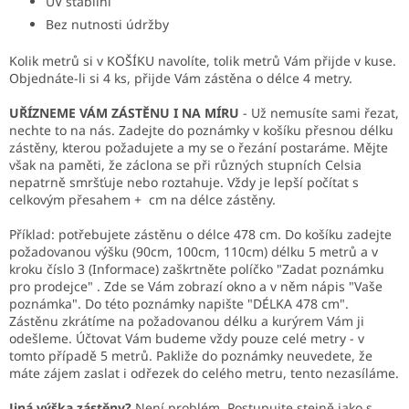
UV stabilní
Bez nutnosti údržby
Kolik metrů si v KOŠÍKU navolíte, tolik metrů Vám přijde v kuse.
Objednáte-li si 4 ks, přijde Vám zástěna o délce 4 metry.
UŘÍZNEME VÁM ZÁSTĚNU I NA MÍRU
- Už nemusíte sami řezat,
nechte to na nás. Zadejte do poznámky v košíku přesnou délku
zástěny, kterou požadujete a my se o řezání postaráme. Mějte
však na paměti, že záclona se při různých stupních Celsia
nepatrně smršťuje nebo roztahuje. Vždy je lepší počítat s
celkovým přesahem + cm na délce zástěny.
Příklad: potřebujete zástěnu o délce 478 cm. Do košíku zadejte
požadovanou výšku (90cm, 100cm, 110cm) délku 5 metrů a v
kroku číslo 3 (Informace) zaškrtněte políčko "Zadat poznámku
pro prodejce" . Zde se Vám zobrazí okno a v něm nápis "Vaše
poznámka". Do této poznámky napište "DÉLKA 478 cm".
Zástěnu zkrátíme na požadovanou délku a kurýrem Vám ji
odešleme. Účtovat Vám budeme vždy pouze celé metry - v
tomto případě 5 metrů. Pakliže do poznámky neuvedete, že
máte zájem zaslat i odřezek do celého metru, tento nezasíláme.
Jiná výška zástěny?
Není problém. Postupujte stejně jako s