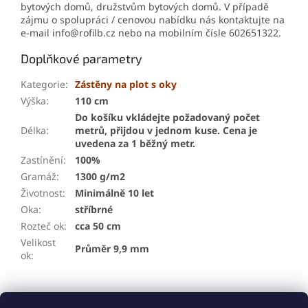
bytových domů, družstvům bytových domů. V případě
zájmu o spolupráci / cenovou nabídku nás kontaktujte na
e-mail info@rofilb.cz nebo na mobilním čísle 602651322.
Doplňkové parametry
Kategorie
:
Zástěny na plot s oky
Výška
:
110 cm
Do košíku vkládejte požadovaný počet
Délka
:
metrů, přijdou v jednom kuse. Cena je
uvedena za 1 běžný metr.
Zastínění
:
100%
Gramáž
:
1300 g/m2
Životnost
:
Minimálně 10 let
Oka
:
stříbrné
Rozteč ok
:
cca 50 cm
Velikost
Průměr 9,9 mm
ok
:
Z