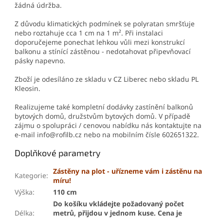
žádná údržba.
Z důvodu klimatických podmínek se polyratan smršťuje
nebo roztahuje cca 1 cm na 1 m². Při instalaci
doporučejeme ponechat lehkou vůli mezi konstrukcí
balkonu a stínící zástěnou - nedotahovat připevňovací
pásky napevno.
Zboží je odesíláno ze skladu v CZ Liberec nebo skladu PL
Kleosin.
Realizujeme také kompletní dodávky zastínění balkonů
bytových domů, družstvům bytových domů. V případě
zájmu o spolupráci / cenovou nabídku nás kontaktujte na
e-mail info@rofilb.cz nebo na mobilním čísle 602651322.
Doplňkové parametry
Zástěny na plot - uřízneme vám i zástěnu na
Kategorie
:
míru!
Výška
:
110 cm
Do košíku vkládejte požadovaný počet
Délka
:
metrů, přijdou v jednom kuse. Cena je