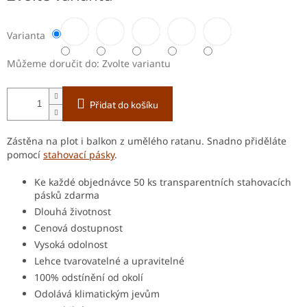
Varianta
Můžeme doručit do:
Zvolte variantu
Přidat do košíku
Zástěna na plot i balkon z umělého ratanu. Snadno přiděláte
pomocí
stahovací pásky
.
Ke každé objednávce 50 ks transparentních stahovacích
pásků zdarma
Dlouhá životnost
Cenová dostupnost
Vysoká odolnost
Lehce tvarovatelné a upravitelné
100% odstínění od okolí
Odolává klimatickým jevům