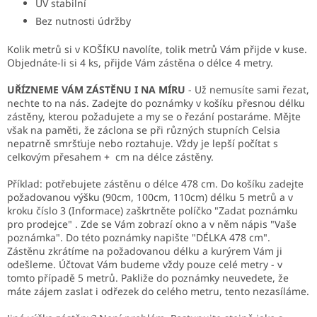
UV stabilní
Bez nutnosti údržby
Kolik metrů si v KOŠÍKU navolíte, tolik metrů Vám přijde v kuse.
Objednáte-li si 4 ks, přijde Vám zástěna o délce 4 metry.
UŘÍZNEME VÁM ZÁSTĚNU I NA MÍRU
- Už nemusíte sami řezat,
nechte to na nás. Zadejte do poznámky v košíku přesnou délku
zástěny, kterou požadujete a my se o řezání postaráme. Mějte
však na paměti, že záclona se při různých stupních Celsia
nepatrně smršťuje nebo roztahuje. Vždy je lepší počítat s
celkovým přesahem + cm na délce zástěny.
Příklad: potřebujete zástěnu o délce 478 cm. Do košíku zadejte
požadovanou výšku (90cm, 100cm, 110cm) délku 5 metrů a v
kroku číslo 3 (Informace) zaškrtněte políčko "Zadat poznámku
pro prodejce" . Zde se Vám zobrazí okno a v něm nápis "Vaše
poznámka". Do této poznámky napište "DÉLKA 478 cm".
Zástěnu zkrátíme na požadovanou délku a kurýrem Vám ji
odešleme. Účtovat Vám budeme vždy pouze celé metry - v
tomto případě 5 metrů. Pakliže do poznámky neuvedete, že
máte zájem zaslat i odřezek do celého metru, tento nezasíláme.