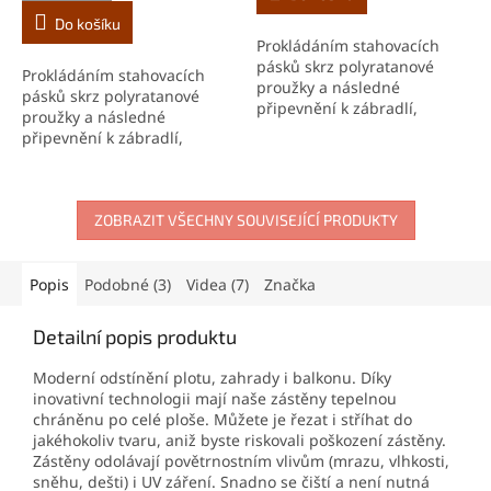
Do košíku
Prokládáním stahovacích
pásků skrz polyratanové
Prokládáním stahovacích
proužky a následné
pásků skrz polyratanové
připevnění k zábradlí,
proužky a následné
doporučujeme ve
připevnění k zábradlí,
vzdálenosti každých 10 - 15
doporučujeme ve
cm. Jedno balení obsahuje
vzdálenosti každých 10 - 15
100 ks pásků.
cm. Jedno balení obsahuje
100 ks pásků.
ZOBRAZIT VŠECHNY SOUVISEJÍCÍ PRODUKTY
Popis
Podobné (3)
Videa (7)
Značka
Detailní popis produktu
Moderní odstínění plotu, zahrady i balkonu. Díky
inovativní technologii mají naše zástěny tepelnou
chráněnu po celé ploše. Můžete je řezat i stříhat do
jakéhokoliv tvaru, aniž byste riskovali poškození zástěny.
Zástěny odolávají povětrnostním vlivům (mrazu, vlhkosti,
sněhu, dešti) i UV záření. Snadno se čiští a není nutná