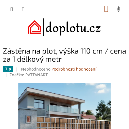
Přejít
NÁKUP
na
obsah
KOŠÍK
Zástěna na plot, výška 110 cm / cena
za 1 délkový metr
Průměrné
Neohodnoceno
Podrobnosti hodnocení
Tip
hodnocení
Značka:
RATTANART
produktu
je
0,0
z
5
hvězdiček.