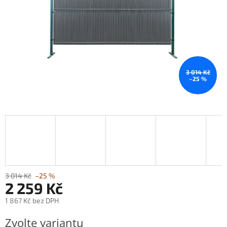
3 014 Kč
–25 %
3 014 Kč
–25 %
2 259 Kč
1 867 Kč bez DPH
Měrná
Zvolte variantu
cena: