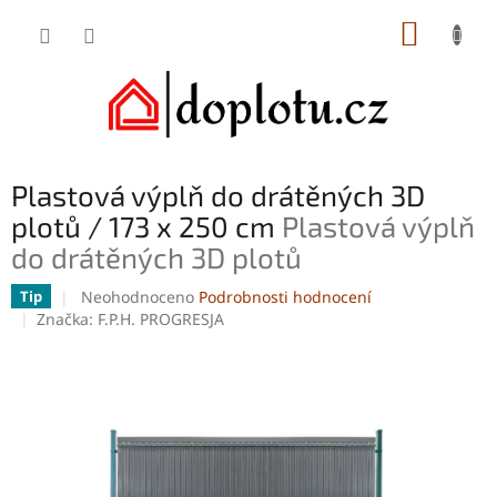
Přejít
NÁKUP
na
obsah
KOŠÍK
Plastová výplň do drátěných 3D
plotů / 173 x 250 cm
Plastová výplň
do drátěných 3D plotů
Průměrné
Neohodnoceno
Podrobnosti hodnocení
Tip
hodnocení
Značka:
F.P.H. PROGRESJA
produktu
je
0,0
z
5
hvězdiček.