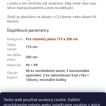
v plotu a tím chráníte své soukromí. Díky nízké váze jsou
lehce manipulovatelné a plot nezatěžující.
Zboží je odesíláno ze skladu v CZ Liberec nebo skladu PL
Kleosin.
Doplňkové parametry
Kategorie
:
Pro rozměry plotu 173 x 250 cm
Výška
173 cm
lamel
:
Na délku
250 cm
plotu
:
Materiál
:
PE + PP
50 ks vertikálních lamel, 3 horizontální
Obsah
upevnění, 2 ks zakončovací kryt (1ks =
balení
:
125cm), montážní kolíky
Z
á
Tento web používá soubory cookie. Dalším
p
procházením tohoto webu vyjadřujete souhlas s jejich