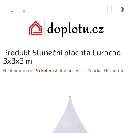
Přejít
NÁKUP
na
obsah
KOŠÍK
Produkt Sluneční plachta Curacao
3x3x3 m
Průměrné
Neohodnoceno
Podrobnosti hodnocení
Značka:
Hesperide
hodnocení
produktu
je
0,0
z
5
hvězdiček.