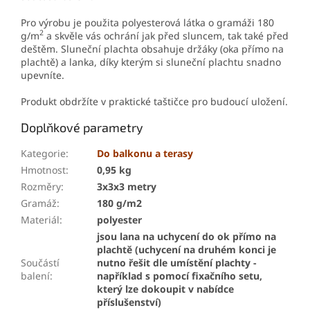
Pro výrobu je použita polyesterová látka o gramáži 180
2
g/m
a skvěle vás ochrání jak před sluncem, tak také před
deštěm. Sluneční plachta obsahuje držáky (oka přímo na
plachtě) a lanka, díky kterým si sluneční plachtu snadno
upevníte.
Produkt obdržíte v praktické taštičce pro budoucí uložení.
Doplňkové parametry
Kategorie
:
Do balkonu a terasy
Hmotnost
:
0,95 kg
Rozměry
:
3x3x3 metry
Gramáž
:
180 g/m2
Materiál
:
polyester
jsou lana na uchycení do ok přímo na
plachtě (uchycení na druhém konci je
Součástí
nutno řešit dle umístění plachty -
balení
:
například s pomocí fixačního setu,
který lze dokoupit v nabídce
příslušenství)