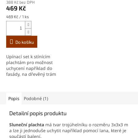
388 Kč bez DPH
469 Kč
Měrná
469 Kč / 1 ks
cena:
Do košíku
Upínací set k stínícím
plachtám pro možnost
uchycení například do
fasády, na dřevěný trám
atp. Set obsahuje upínací
šroub, závěsnou karabinu a
kovovou úchytku.
Popis
Podobné (1)
Detailní popis produktu
Sluneční plachta
má tvar trojúhelníku o rozměru 3x3x3 m
a lze ji jednoduše uchytit například pomocí lana, které je
součástí balení.