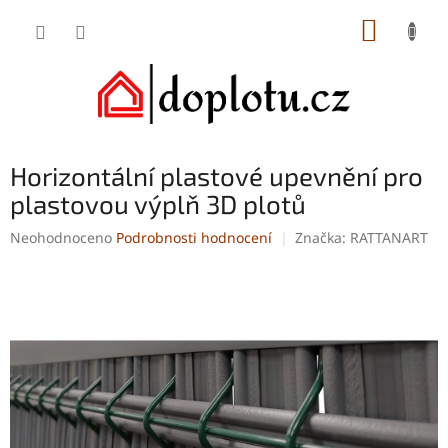
Přejít
NÁKUP
na
obsah
KOŠÍK
Horizontální plastové upevnění pro
plastovou výplň 3D plotů
Průměrné
Neohodnoceno
Podrobnosti hodnocení
Značka:
RATTANART
hodnocení
produktu
je
0,0
z
5
hvězdiček.