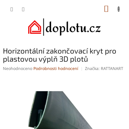
Přejít
NÁKUP
na
obsah
KOŠÍK
Horizontální zakončovací kryt pro
plastovou výplň 3D plotů
Průměrné
Neohodnoceno
Podrobnosti hodnocení
Značka:
RATTANART
hodnocení
produktu
je
0,0
z
5
hvězdiček.