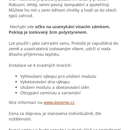
Robusní, lehký, velmi pevný, kompaktní a spolehlivý.
Můžete ho mít v zemi během chvilky a hodí se do všech
typů zahrad.
Nechybí zde
očko na uzamykání visacím zámkem.
Poklop je izolovaný 3cm polystyrenem.
Lze použít i jako zahradní vanu. Protože je zapuštěná do
země a uzavíratelná izolovaným víkem, udrží si voda
dlouho příjemnou teplotu.
Instalace ve 4 snadných krocích:
Vyhloubení výkopu pro uložení modulu
Vybetonování dna výkopu
Uložení modulu a obetonování stěn
Obsypání zeminou a zarovnání
Více informací na
www.dozeme.cz
Cena za dopravu je stanovena individuálně, dle
vzdálenosti.
Kupní smlouva bude sepsána individuálně se společností