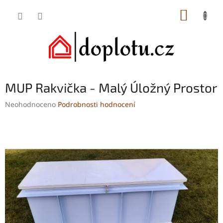
Přejít
NÁKUP
na
obsah
KOŠÍK
MUP Rakvička - Malý Úložný Prostor
Průměrné
Neohodnoceno
Podrobnosti hodnocení
hodnocení
produktu
je
0,0
z
5
hvězdiček.