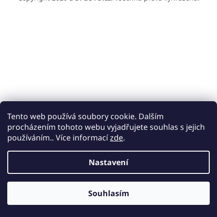
Tento web používá soubory cookie. Dalším
procházením tohoto webu vyjadřujete souhlas s jejich
používáním.. Více informací
zde
.
Nastavení
Společnost ROFI LB s.r.o. má oficiální obchodní zastoupení
společnosti F.P.H. PROGRESJA, značky RATTANART pro Česko a
Souhlasím
Slovensko a výhradní zastoupení společnosti a značky ECOO.