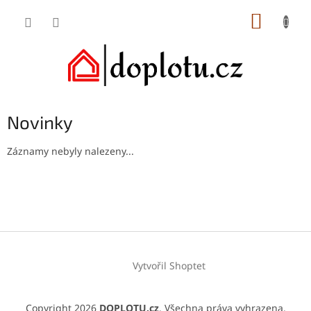
Přejít
NÁKUP
na
obsah
KOŠÍK
Novinky
Záznamy nebyly nalezeny...
Z
á
p
a
t
í
Vytvořil Shoptet
Copyright 2026
DOPLOTU.cz
. Všechna práva vyhrazena.